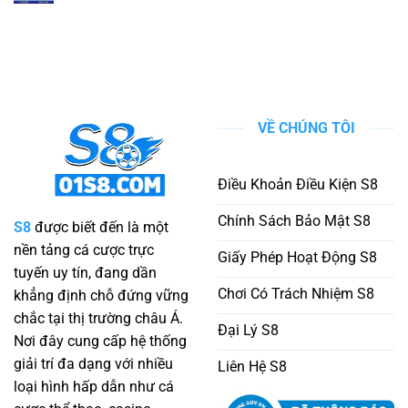
VỀ CHÚNG TÔI
Điều Khoản Điều Kiện S8
Chính Sách Bảo Mật S8
S8
được biết đến là một
nền tảng cá cược trực
Giấy Phép Hoạt Động S8
tuyến uy tín, đang dần
Chơi Có Trách Nhiệm S8
khẳng định chỗ đứng vững
chắc tại thị trường châu Á.
Đại Lý S8
Nơi đây cung cấp hệ thống
giải trí đa dạng với nhiều
Liên Hệ S8
loại hình hấp dẫn như cá