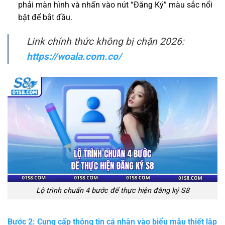
phải màn hình và nhấn vào nút “Đăng Ký” màu sắc nổi
bật để bắt đầu.
Link chính thức không bị chặn 2026:
https://woala.com.co
/
Lộ trình chuẩn 4 bước để thực hiện đăng ký S8
Bước 2: Cung cấp thông tin cá nhân vào biểu mẫu thiết lập