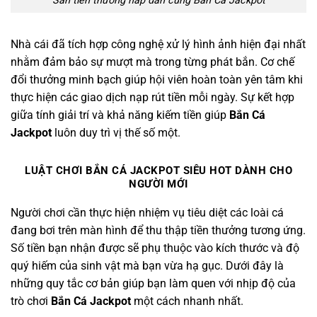
Săn tiền thưởng hấp dẫn cùng Bắn Cá Jackpot
Nhà cái đã tích hợp công nghệ xử lý hình ảnh hiện đại nhất
nhằm đảm bảo sự mượt mà trong từng phát bắn. Cơ chế
đổi thưởng minh bạch giúp hội viên hoàn toàn yên tâm khi
thực hiện các giao dịch nạp rút tiền mỗi ngày. Sự kết hợp
giữa tính giải trí và khả năng kiếm tiền giúp
Bắn Cá
Jackpot
luôn duy trì vị thế số một.
LUẬT CHƠI BẮN CÁ JACKPOT SIÊU HOT DÀNH CHO
NGƯỜI MỚI
Người chơi cần thực hiện nhiệm vụ tiêu diệt các loài cá
đang bơi trên màn hình để thu thập tiền thưởng tương ứng.
Số tiền bạn nhận được sẽ phụ thuộc vào kích thước và độ
quý hiếm của sinh vật mà bạn vừa hạ gục. Dưới đây là
những quy tắc cơ bản giúp bạn làm quen với nhịp độ của
trò chơi
Bắn Cá Jackpot
một cách nhanh nhất.