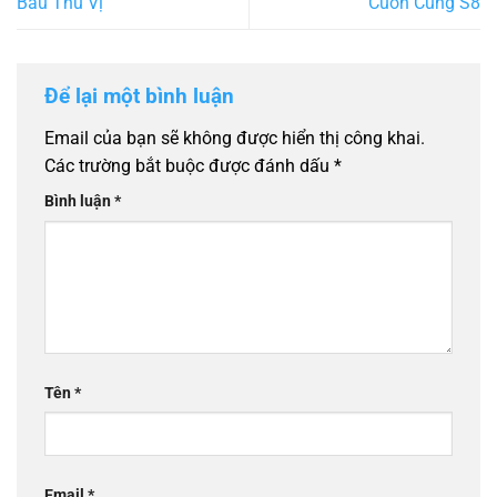
Báu Thú Vị
Cuốn Cùng S8
Để lại một bình luận
Email của bạn sẽ không được hiển thị công khai.
Các trường bắt buộc được đánh dấu
*
Bình luận
*
Tên
*
Email
*