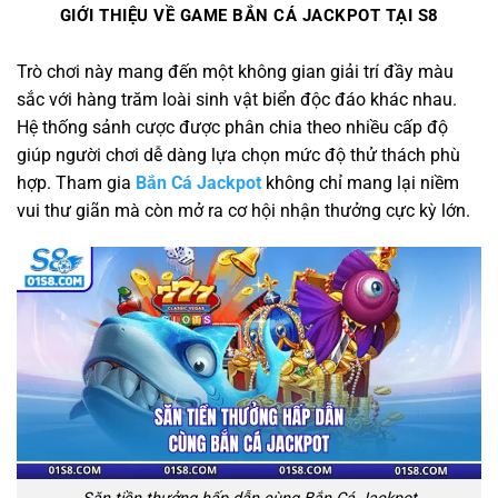
GIỚI THIỆU VỀ GAME BẮN CÁ JACKPOT TẠI S8
Trò chơi này mang đến một không gian giải trí đầy màu
sắc với hàng trăm loài sinh vật biển độc đáo khác nhau.
Hệ thống sảnh cược được phân chia theo nhiều cấp độ
giúp người chơi dễ dàng lựa chọn mức độ thử thách phù
hợp. Tham gia
Bắn Cá Jackpot
không chỉ mang lại niềm
vui thư giãn mà còn mở ra cơ hội nhận thưởng cực kỳ lớn.