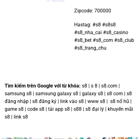
Zipcode: 700000
Hastag: #s8 #s8s8
#s8_nha_cai #s8_casino
#s8_bet #s8_com #s8_club
#s8_trang_chu
Tìm kiếm trên Google với từ khóa:
s8 | s 8 | s8.com |
samsung s8 | samsung galaxy s8 | galaxy s8 | s8 com | s8
đăng nhập | s8 đăng ký | link vào s8 | www s8 | s8 nổ hũ |
game s8 | code s8 | tải app s8 | s88 | s8 đại lý | khuyến mãi
s8 | link s8