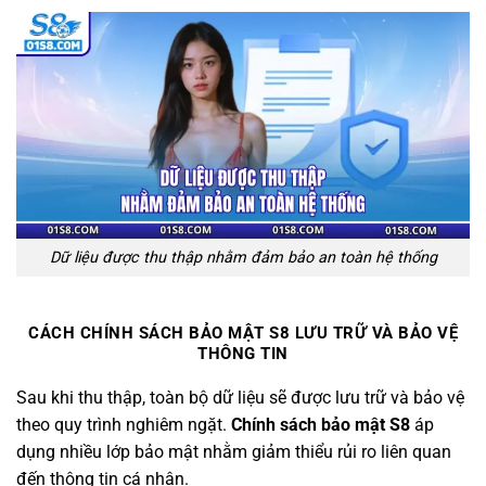
Dữ liệu được thu thập nhằm đảm bảo an toàn hệ thống
CÁCH CHÍNH SÁCH BẢO MẬT S8 LƯU TRỮ VÀ BẢO VỆ
THÔNG TIN
Sau khi thu thập, toàn bộ dữ liệu sẽ được lưu trữ và bảo vệ
theo quy trình nghiêm ngặt.
Chính sách bảo mật S8
áp
dụng nhiều lớp bảo mật nhằm giảm thiểu rủi ro liên quan
đến thông tin cá nhân.