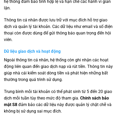
hệ thống đảm bảo tính hợp lệ và hạn chế các hành vi gian
lận.
Thông tin cá nhân được lưu trữ với mục đích hỗ trợ giao
dịch và quản lý tài khoản. Các dữ liệu như email và số điện
thoại còn được dùng để gửi thông báo quan trọng đến hội
viên.
Dữ liệu giao dịch và hoạt động
Ngoài thông tin cá nhân, hệ thống còn ghi nhận các hoạt
động liên quan đến giao dịch nạp và rút tiền. Thông tin này
giúp nhà cái kiểm soát dòng tiền và phát hiện những bất
thường trong quá trình sử dụng.
Trung bình mỗi tài khoản có thể phát sinh từ 5 đến 20 giao
dịch mỗi tuần tùy theo mức độ tham gia.
Chính sách bảo
mật S8
đảm bảo các dữ liệu này được quản lý chặt chẽ và
không bị sử dụng sai mục đích.