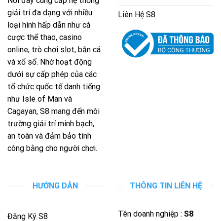
Nơi đây cung cấp hệ thống
Ngay tại giao diện chính, người chơi có thể nhanh chóng truy
giải trí đa dạng với nhiều
cập các khu vực như:
Liên Hệ S8
loại hình hấp dẫn như cá
Cá cược thể thao
cược thể thao, casino
online, trò chơi slot, bắn cá
Casino trực tuyến
và xổ số. Nhờ hoạt động
Slot game
dưới sự cấp phép của các
tổ chức quốc tế danh tiếng
Game bài
như Isle of Man và
Đá gà
Cagayan, S8 mang đến môi
Xổ số
trường giải trí minh bạch,
an toàn và đảm bảo tính
Khuyến mãi
công bằng cho người chơi.
S8 cũng được tối ưu để hoạt động trên máy tính, điện thoại
Android, iPhone và máy tính bảng. Nhờ thiết kế tương thích
nhiều kích thước màn hình, người dùng không nhất thiết phải
HƯỚNG DẪN
THÔNG TIN LIÊN HỆ
sử dụng một thiết bị cố định để truy cập hệ thống.
Tên doanh nghiệp :
S8
Đăng Ký S8