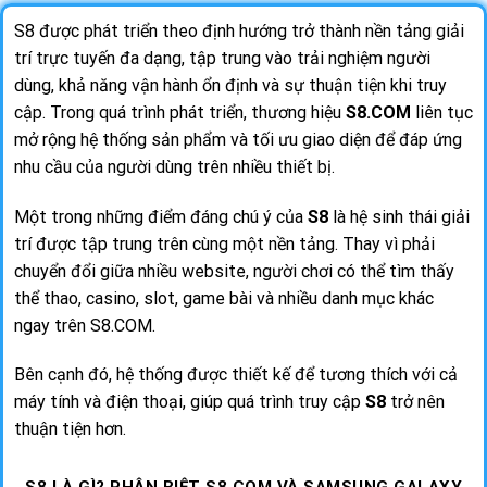
S8 được phát triển theo định hướng trở thành nền tảng giải
trí trực tuyến đa dạng, tập trung vào trải nghiệm người
dùng, khả năng vận hành ổn định và sự thuận tiện khi truy
cập. Trong quá trình phát triển, thương hiệu
S8.COM
liên tục
mở rộng hệ thống sản phẩm và tối ưu giao diện để đáp ứng
nhu cầu của người dùng trên nhiều thiết bị.
Một trong những điểm đáng chú ý của
S8
là hệ sinh thái giải
trí được tập trung trên cùng một nền tảng. Thay vì phải
chuyển đổi giữa nhiều website, người chơi có thể tìm thấy
thể thao, casino, slot, game bài và nhiều danh mục khác
ngay trên S8.COM.
Bên cạnh đó, hệ thống được thiết kế để tương thích với cả
máy tính và điện thoại, giúp quá trình truy cập
S8
trở nên
thuận tiện hơn.