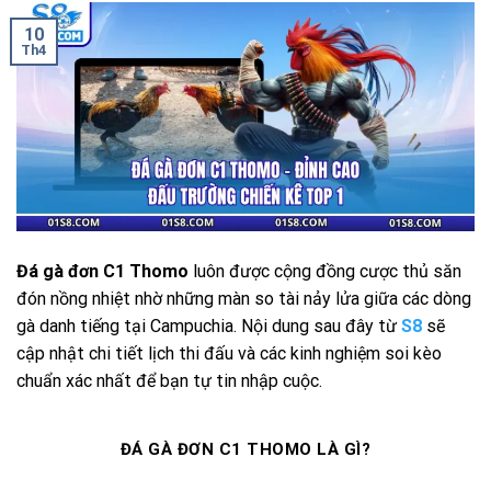
10
Th4
Đá gà đơn C1 Thomo
luôn được cộng đồng cược thủ săn
đón nồng nhiệt nhờ những màn so tài nảy lửa giữa các dòng
gà danh tiếng tại Campuchia. Nội dung sau đây từ
S8
sẽ
cập nhật chi tiết lịch thi đấu và các kinh nghiệm soi kèo
chuẩn xác nhất để bạn tự tin nhập cuộc.
ĐÁ GÀ ĐƠN C1 THOMO LÀ GÌ?