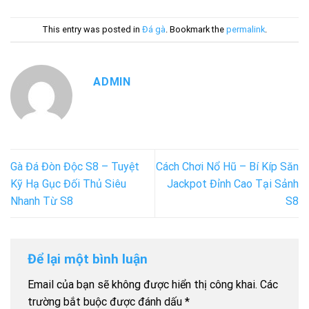
This entry was posted in
Đá gà
. Bookmark the
permalink
.
ADMIN
Gà Đá Đòn Độc S8 – Tuyệt
Cách Chơi Nổ Hũ – Bí Kíp Săn
Kỹ Hạ Gục Đối Thủ Siêu
Jackpot Đỉnh Cao Tại Sảnh
Nhanh Từ S8
S8
Để lại một bình luận
Email của bạn sẽ không được hiển thị công khai.
Các
trường bắt buộc được đánh dấu
*