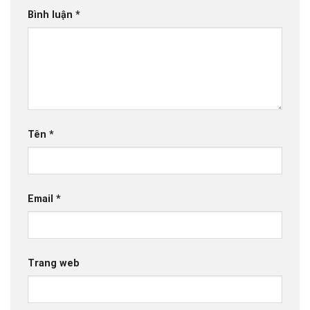
Bình luận
*
Tên
*
Email
*
Trang web