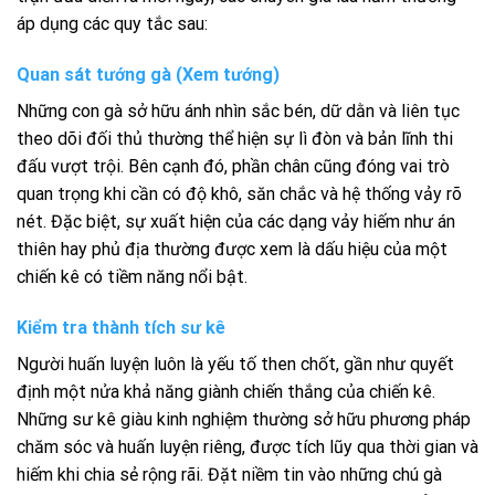
áp dụng các quy tắc sau:
Quan sát tướng gà (Xem tướng)
Những con gà sở hữu ánh nhìn sắc bén, dữ dằn và liên tục
theo dõi đối thủ thường thể hiện sự lì đòn và bản lĩnh thi
đấu vượt trội. Bên cạnh đó, phần chân cũng đóng vai trò
quan trọng khi cần có độ khô, săn chắc và hệ thống vảy rõ
nét. Đặc biệt, sự xuất hiện của các dạng vảy hiếm như án
thiên hay phủ địa thường được xem là dấu hiệu của một
chiến kê có tiềm năng nổi bật.
Kiểm tra thành tích sư kê
Người huấn luyện luôn là yếu tố then chốt, gần như quyết
định một nửa khả năng giành chiến thắng của chiến kê.
Những sư kê giàu kinh nghiệm thường sở hữu phương pháp
chăm sóc và huấn luyện riêng, được tích lũy qua thời gian và
hiếm khi chia sẻ rộng rãi. Đặt niềm tin vào những chú gà