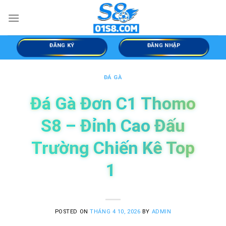
Skip
to
content
ĐĂNG KÝ
ĐĂNG NHẬP
ĐÁ GÀ
Đá Gà Đơn C1 Thomo
S8 – Đỉnh Cao Đấu
Trường Chiến Kê Top
1
POSTED ON
THÁNG 4 10, 2026
BY
ADMIN