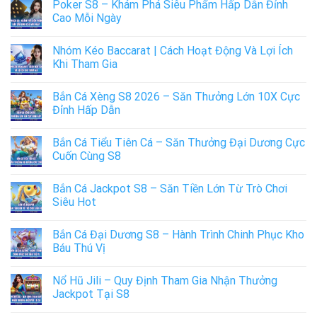
Poker S8 – Khám Phá Siêu Phẩm Hấp Dẫn Đỉnh
Cao Mỗi Ngày
Nhóm Kéo Baccarat | Cách Hoạt Động Và Lợi Ích
Khi Tham Gia
Bắn Cá Xèng S8 2026 – Săn Thưởng Lớn 10X Cực
Đỉnh Hấp Dẫn
Bắn Cá Tiểu Tiên Cá – Săn Thưởng Đại Dương Cực
Cuốn Cùng S8
Bắn Cá Jackpot S8 – Săn Tiền Lớn Từ Trò Chơi
Siêu Hot
Bắn Cá Đại Dương S8 – Hành Trình Chinh Phục Kho
Báu Thú Vị
Nổ Hũ Jili – Quy Định Tham Gia Nhận Thưởng
Jackpot Tại S8