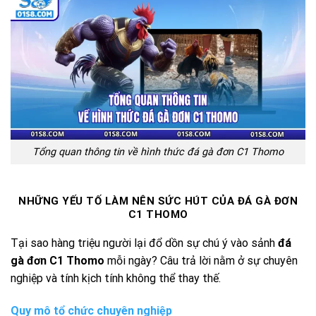
Tổng quan thông tin về hình thức đá gà đơn C1 Thomo
NHỮNG YẾU TỐ LÀM NÊN SỨC HÚT CỦA ĐÁ GÀ ĐƠN
C1 THOMO
Tại sao hàng triệu người lại đổ dồn sự chú ý vào sảnh
đá
gà đơn C1 Thomo
mỗi ngày? Câu trả lời nằm ở sự chuyên
nghiệp và tính kịch tính không thể thay thế.
Quy mô tổ chức chuyên nghiệp