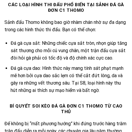
CÁC LOẠI HÌNH THI ĐẤU PHỔ BIẾN TẠI SẢNH ĐÁ GÀ
ĐƠN C1 THOMO
Sảnh đấu Thomo không bao giờ nhàm chán nhờ sự đa dạng
trong các hình thức thi đấu. Bạn có thể chọn:
Đá gà cựa sắt: Những chiếc cựa sắt tròn, nhọn giúp tăng
sát thương cho mỗi cú vung chân, một trận đấu cựa sắt
đòi hỏi gà phải có tốc độ và độ chính xác cực cao.
Đá gà cựa dao: Hình thức này mang tính sát phạt mạnh
mẽ hơn bởi cựa dao sắc lẹm có thể cắt đứt lông, da và
gây ra những vết thương sâu. Tại S8, loại hình này thu
hút những ai thích sự mạo hiểm và bất ngờ.
BÍ QUYẾT SOI KÈO ĐÁ GÀ ĐƠN C1 THOMO TỪ CAO
THỦ
Để không bị “mất phương hướng” khi đứng trước hàng trăm
trận đấu diễn ra mỗi ngày, các chuyên gia lâu năm thường