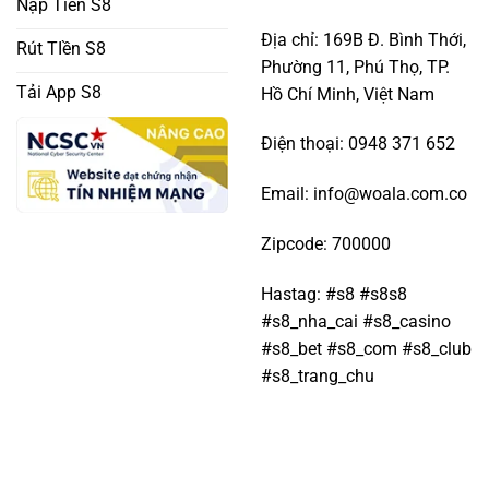
Nạp Tiền S8
Địa chỉ: 169B Đ. Bình Thới,
Rút TIền S8
Phường 11, Phú Thọ, TP.
Tải App S8
Hồ Chí Minh, Việt Nam
Điện thoại: 0948 371 652
Email:
info@woala.com.co
Zipcode: 700000
Hastag: #s8 #s8s8
#s8_nha_cai #s8_casino
#s8_bet #s8_com #s8_club
#s8_trang_chu