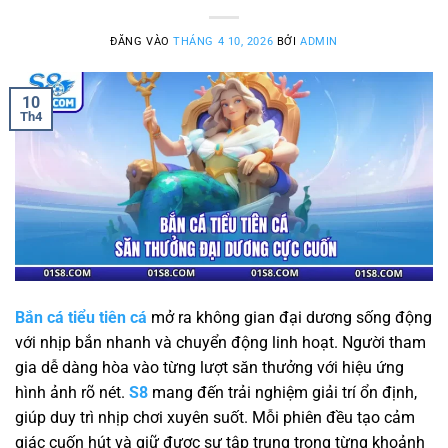
ĐĂNG VÀO
THÁNG 4 10, 2026
BỞI
ADMIN
10
Th4
Bắn cá tiểu tiên cá
mở ra không gian đại dương sống động
với nhịp bắn nhanh và chuyển động linh hoạt. Người tham
gia dễ dàng hòa vào từng lượt săn thưởng với hiệu ứng
hình ảnh rõ nét.
S8
mang đến trải nghiệm giải trí ổn định,
giúp duy trì nhịp chơi xuyên suốt. Mỗi phiên đều tạo cảm
giác cuốn hút và giữ được sự tập trung trong từng khoảnh