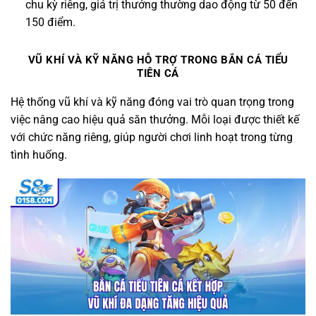
chu kỳ riêng, giá trị thưởng thường dao động từ 50 đến
150 điểm.
VŨ KHÍ VÀ KỸ NĂNG HỖ TRỢ TRONG BẮN CÁ TIỂU
TIÊN CÁ
Hệ thống vũ khí và kỹ năng đóng vai trò quan trọng trong
việc nâng cao hiệu quả săn thưởng. Mỗi loại được thiết kế
với chức năng riêng, giúp người chơi linh hoạt trong từng
tình huống.