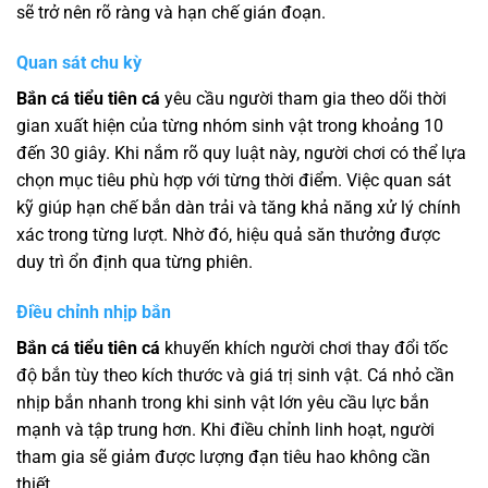
sẽ trở nên rõ ràng và hạn chế gián đoạn.
Quan sát chu kỳ
Bắn cá tiểu tiên cá
yêu cầu người tham gia theo dõi thời
gian xuất hiện của từng nhóm sinh vật trong khoảng 10
đến 30 giây. Khi nắm rõ quy luật này, người chơi có thể lựa
chọn mục tiêu phù hợp với từng thời điểm. Việc quan sát
kỹ giúp hạn chế bắn dàn trải và tăng khả năng xử lý chính
xác trong từng lượt. Nhờ đó, hiệu quả săn thưởng được
duy trì ổn định qua từng phiên.
Điều chỉnh nhịp bắn
Bắn cá tiểu tiên cá
khuyến khích người chơi thay đổi tốc
độ bắn tùy theo kích thước và giá trị sinh vật. Cá nhỏ cần
nhịp bắn nhanh trong khi sinh vật lớn yêu cầu lực bắn
mạnh và tập trung hơn. Khi điều chỉnh linh hoạt, người
tham gia sẽ giảm được lượng đạn tiêu hao không cần
thiết.