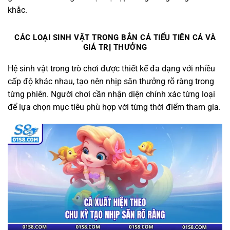
khắc.
CÁC LOẠI SINH VẬT TRONG BẮN CÁ TIỂU TIÊN CÁ VÀ
GIÁ TRỊ THƯỞNG
Hệ sinh vật trong trò chơi được thiết kế đa dạng với nhiều
cấp độ khác nhau, tạo nên nhịp săn thưởng rõ ràng trong
từng phiên. Người chơi cần nhận diện chính xác từng loại
để lựa chọn mục tiêu phù hợp với từng thời điểm tham gia.