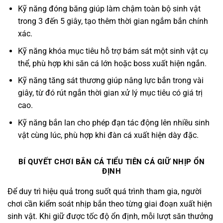
Kỹ năng đóng băng giúp làm chậm toàn bộ sinh vật
trong 3 đến 5 giây, tạo thêm thời gian ngắm bắn chính
xác.
Kỹ năng khóa mục tiêu hỗ trợ bám sát một sinh vật cụ
thể, phù hợp khi săn cá lớn hoặc boss xuất hiện ngắn.
Kỹ năng tăng sát thương giúp nâng lực bắn trong vài
giây, từ đó rút ngắn thời gian xử lý mục tiêu có giá trị
cao.
Kỹ năng bắn lan cho phép đạn tác động lên nhiều sinh
vật cùng lúc, phù hợp khi đàn cá xuất hiện dày đặc.
BÍ QUYẾT CHƠI BẮN CÁ TIỂU TIÊN CÁ GIỮ NHỊP ỔN
ĐỊNH
Để duy trì hiệu quả trong suốt quá trình tham gia, người
chơi cần kiểm soát nhịp bắn theo từng giai đoạn xuất hiện
sinh vật. Khi giữ được tốc độ ổn định, mỗi lượt săn thưởng