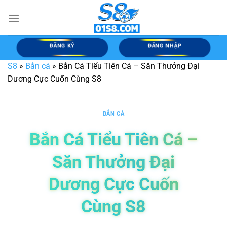
Bỏ
qua
nội
dung
ĐĂNG KÝ
ĐĂNG NHẬP
S8
»
Bắn cá
»
Bắn Cá Tiểu Tiên Cá – Săn Thưởng Đại
Dương Cực Cuốn Cùng S8
BẮN CÁ
Bắn Cá Tiểu Tiên Cá –
Săn Thưởng Đại
Dương Cực Cuốn
Cùng S8