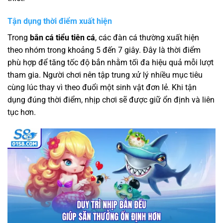
Tận dụng thời điểm xuất hiện
Trong
bắn cá tiểu tiên cá
, các đàn cá thường xuất hiện
theo nhóm trong khoảng 5 đến 7 giây. Đây là thời điểm
phù hợp để tăng tốc độ bắn nhằm tối đa hiệu quả mỗi lượt
tham gia. Người chơi nên tập trung xử lý nhiều mục tiêu
cùng lúc thay vì theo đuổi một sinh vật đơn lẻ. Khi tận
dụng đúng thời điểm, nhịp chơi sẽ được giữ ổn định và liên
tục hơn.