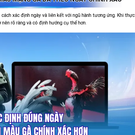
 cách xác định ngày và liên kết với ngũ hành tương ứng. Khi thực
ở nên rõ ràng và có định hướng cụ thể hơn.