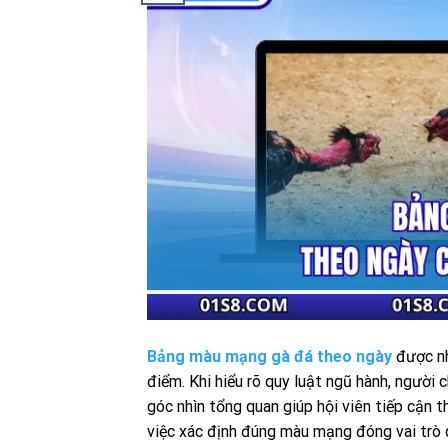
Bảng màu mạng gà đá theo ngày
được nh
điểm. Khi hiểu rõ quy luật ngũ hành, người 
góc nhìn tổng quan giúp hội viên tiếp cận t
việc xác định đúng màu mạng đóng vai trò 