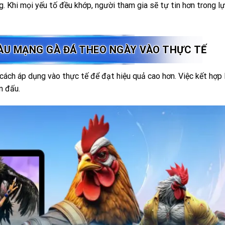
g. Khi mọi yếu tố đều khớp, người tham gia sẽ tự tin hơn trong l
ÀU MẠNG GÀ ĐÁ THEO NGÀY VÀO THỰC TẾ
t cách áp dụng vào thực tế để đạt hiệu quả cao hơn. Việc kết hợp 
n đấu.