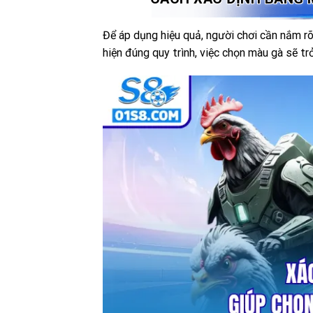
Để áp dụng hiệu quả, người chơi cần nắm rõ
hiện đúng quy trình, việc chọn màu gà sẽ tr