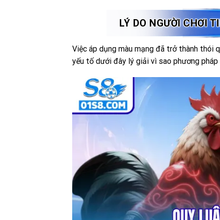
LÝ DO NGƯỜI CHƠI T
Việc áp dụng màu mạng đã trở thành thói qu
yếu tố dưới đây lý giải vì sao phương pháp