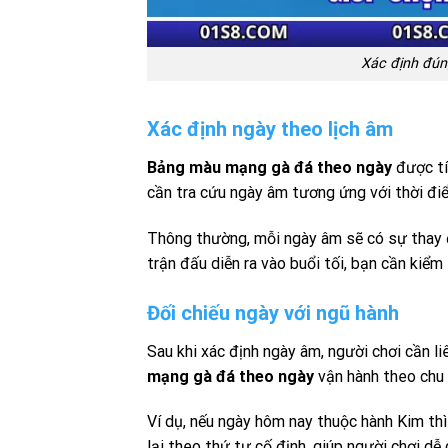
Xác định đún
Xác định ngày theo lịch âm
Bảng màu mạng gà đá theo ngày
được tí
cần tra cứu ngày âm tương ứng với thời điể
Thông thường, mỗi ngày âm sẽ có sự thay đổ
trận đấu diễn ra vào buổi tối, bạn cần kiểm
Đối chiếu ngày với ngũ hành
Sau khi xác định ngày âm, người chơi cần l
mạng gà đá theo ngày
vận hành theo chu 
Ví dụ, nếu ngày hôm nay thuộc hành Kim thì
lại theo thứ tự cố định, giúp người chơi dễ